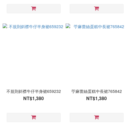
不規則斜襟牛仔半身裙659232
苧麻蕾絲蛋糕中長裙765842
NT$1,380
NT$1,380