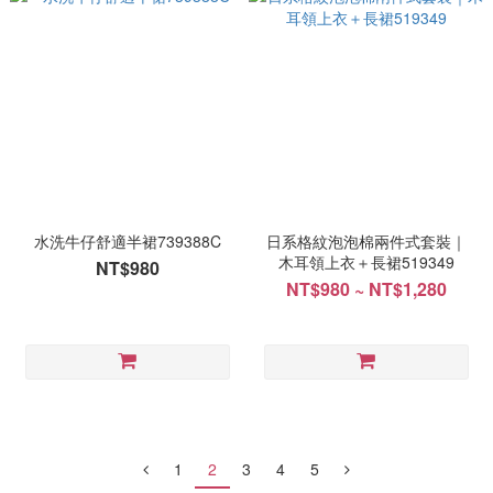
水洗牛仔舒適半裙739388C
日系格紋泡泡棉兩件式套裝｜
木耳領上衣＋長裙519349
NT$980
NT$980 ~ NT$1,280
1
2
3
4
5