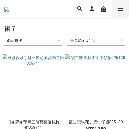
裙子
商品排序
每頁顯示 24 個
日系森系苧麻三層荷葉蛋糕長
復古腰果花拼接牛仔裙225139
裙359711
NT$1,380