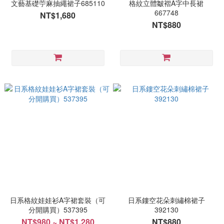
文藝基礎苧麻抽繩裙子685110
格紋立體皺褶A字中長裙
667748
NT$1,680
NT$880
日系格紋娃娃衫A字裙套裝（可
日系鏤空花朵刺繡棉裙子
分開購買）537395
392130
NT$980 ~ NT$1,280
NT$880