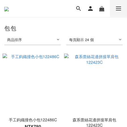
包包
商品排序
每頁顯示 24 個
手工鈎織撞色小包122486C
森系蕾絲花邊拼接單肩包
122423C
NT$780