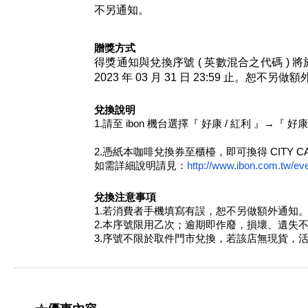
不另通知。
贈獎方式
得獎通知與兌換序號 ( 英數混合之代碼 ) 將於 
2023 年 03 月 31 日 23:59 止。恕不另做
兌換說明
1.請至 ibon 機台選擇『 好康 / 紅利 』
2.憑紙本咖啡兌換券至櫃檯，即可換得 CITY C
如需詳細說明請見：
http://www.ibon.com.tw/even
兌換注意事項
1.若消費者手機填寫有誤，恕不另做額外通知
2.本序號限用乙次；逾期即作廢，損壞、遺失
3.序號不限於取件門市兌換，若該店無現貨，