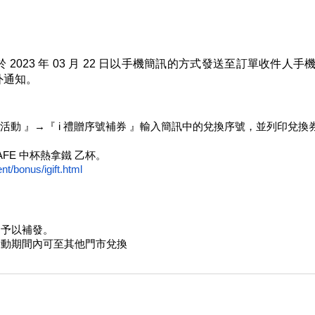
2023 年 03 月 22 日以手機簡訊的方式發送至訂單收件人手機，序
額外通知。
→『 好康活動 』→『 i 禮贈序號補券 』輸入簡訊中的兌換序號，並列印兌換
AFE 中杯熱拿鐵 乙杯。
t/bonus/igift.html
。
不予以補發。
活動期間內可至其他門市兌換