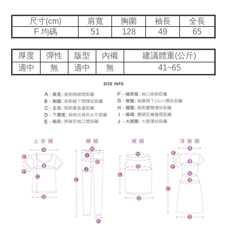
尺寸(cm)
肩寬
胸圍
袖長
全長
F 均碼
51
128
49
65
厚度
彈性
版型
內襯
建議體重(公斤)
適中
無
適中
無
41~65