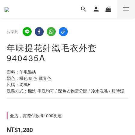
分享到
年味提花針織毛衣外套
940435A
面料：羊毛混紡
顏色：橘色 紅色 藏青色
尺碼：均碼F  
洗滌方式：機洗 手洗均可 / 深色衣物需分開 / 冷水洗滌 / 短時浸
全店，實際付款满1000免運
NT$1,280