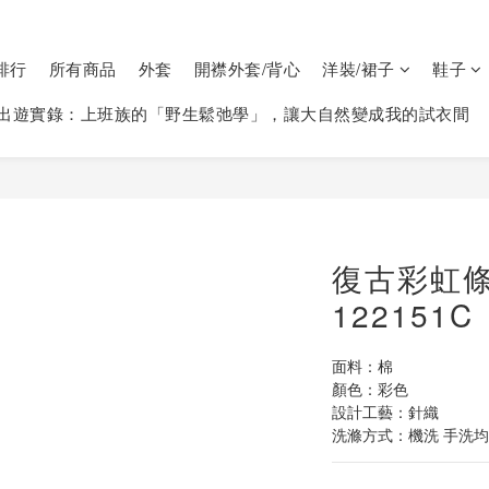
排行
所有商品
外套
開襟外套/背心
洋裝/裙子
鞋子
出遊實錄：上班族的「野生鬆弛學」，讓大自然變成我的試衣間
復古彩虹
122151C
面料：棉
顏色：彩色
設計工藝：針織
洗滌方式：機洗 手洗均可