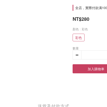
全店，實際付款满10
NT$280
顏色
: 彩色
彩色
數量
加入購物車
送貨及付款方式