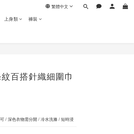
繁體中文
上身類
褲裝
立即購買
條紋百搭針織細圍巾
 / 深色衣物需分開 / 冷水洗滌 / 短時浸