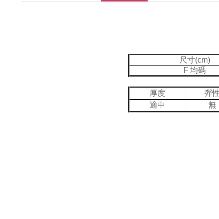
尺寸(cm)
F 均碼
厚度
彈
適中
無