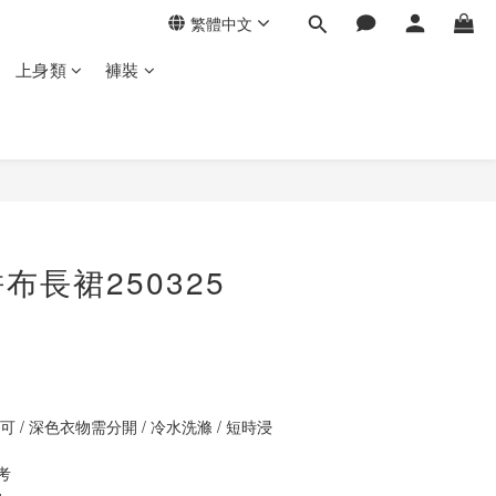
繁體中文
上身類
褲裝
立即購買
布長裙250325
 / 深色衣物需分開 / 冷水洗滌 / 短時浸
考