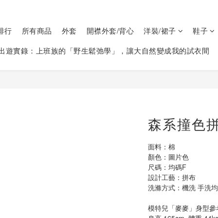
排行
所有商品
外套
開襟外套/背心
洋裝/裙子
鞋子
出遊實錄：上班族的「野生鬆弛學」，讓大自然變成我的試衣間
森系撞色拼
面料：棉
顏色：圖片色
尺碼：均碼F  
設計工藝：拼布
洗滌方式：機洗 手洗均可
模特兒「麥麥」身型參