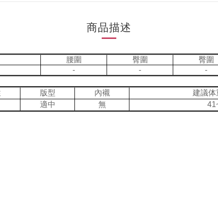
商品描述
腰圍
臀圍
臀圍
-
-
-
性
版型
內襯
建議体
適中
無
41