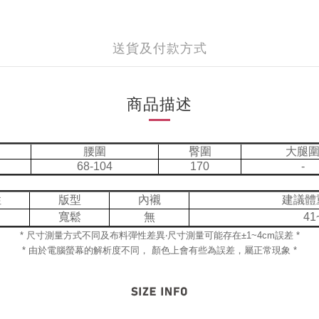
送貨及付款方式
商品描述
腰圍
臀圍
大腿
68-104
170
-
性
版型
內襯
建議體
寬鬆
無
41
* 尺寸測量方式不同及布料彈性差異‧尺寸測量可能存在±1~4cm誤差 *
* 由於電腦螢幕的解析度不同， 顏色上會有些為誤差，屬正常現象 *