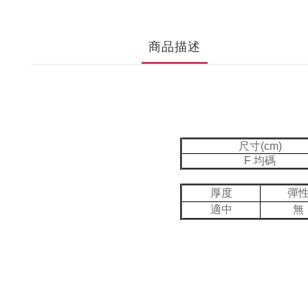
商品描述
尺寸(cm)
F 均碼
厚度
彈
適中
無