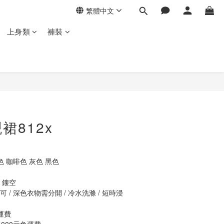
繁體中文
上身類
褲裝
立即購買
裙812x
色 咖啡色 灰色 黑色
 鏤空
 / 深色衣物需分開 / 冷水洗滌 / 短時浸
運費