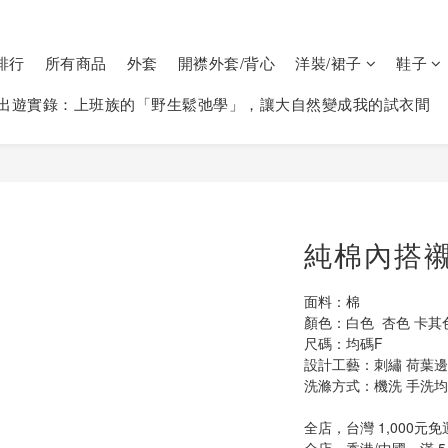
排行
所有商品
外套
開襟外套/背心
洋裝/裙子
鞋子
出遊實錄：上班族的「野生鬆弛學」，讓大自然變成我的試衣間
純棉內搭襯
面料：棉
顏色：白色  杏色 卡其
尺碼：均碼F  
設計工藝：刺繡 荷葉邊
洗滌方式：機洗 手洗均可
全店，台灣 1,000元免