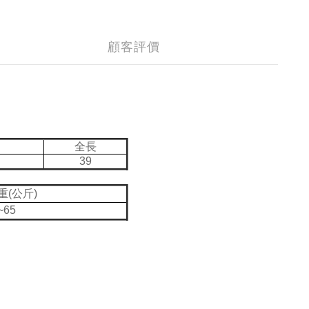
顧客評價
圍
全長
39
重(公斤)
~65