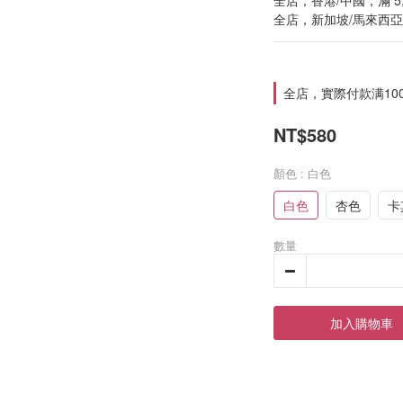
全店，香港/中國，滿 5
全店，新加坡/馬來西亞，
全店，實際付款满10
NT$580
顏色
: 白色
白色
杏色
卡
數量
加入購物車