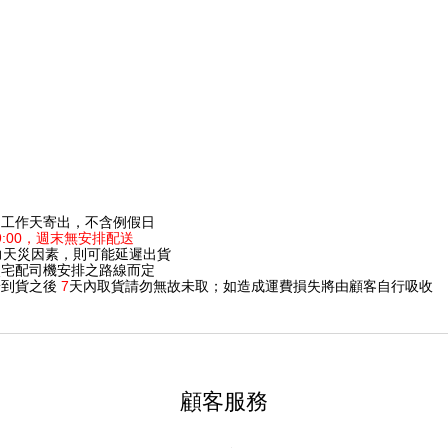
個工作天寄出，不含例假日
 19:00，週末無安排配送
力天災因素，則可能延遲出貨
照宅配司機安排之路線而定
於到貨之後
7
天內取貨請勿無故未取；如造成運費損失將由顧客自行吸收
顧客服務