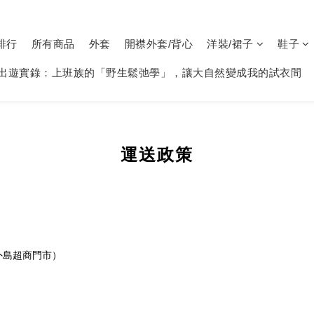
排行
所有商品
外套
開襟外套/背心
洋裝/裙子
鞋子
出遊實錄：上班族的「野生鬆弛學」，讓大自然變成我的試衣間
運送政策
）
外島超商門市）