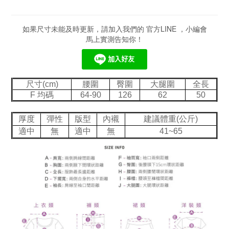
如果尺寸未能及時更新，請加入我們的 官方LINE ，小編會
馬上實測告知你！
尺寸(cm)
腰圍
臀圍
大腿圍
全長
F 均碼
64-90
126
62
50
厚度
彈性
版型
內襯
建議體重(公斤)
適中
無
適中
無
41~65