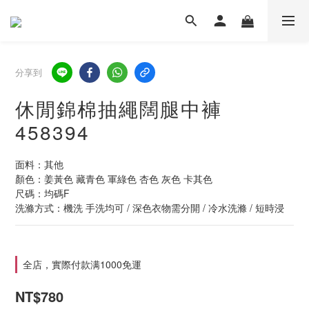
分享到
休閒錦棉抽繩闊腿中褲
458394
面料：其他
顏色：姜黃色 藏青色 軍綠色 杏色 灰色 卡其色
尺碼：均碼F
洗滌方式：機洗 手洗均可 / 深色衣物需分開 / 冷水洗滌 / 短時浸
全店，實際付款满1000免運
NT$780