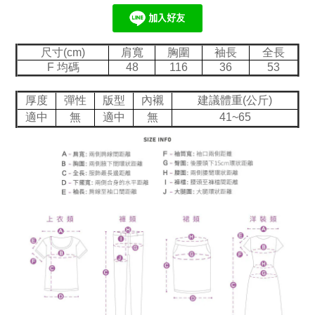
尺寸(cm)
肩寬
胸圍
袖長
全長
F 均碼
48
116
36
53
厚度
彈性
版型
內襯
建議體重(公斤)
適中
無
適中
無
41~65