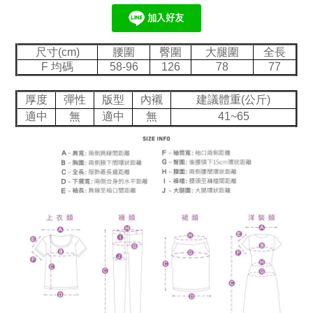
尺寸(cm)
腰圍
臀圍
大腿圍
全長
F 均碼
58-96
126
78
77
厚度
彈性
版型
內襯
建議體重(公斤)
適中
無
適中
無
41~65