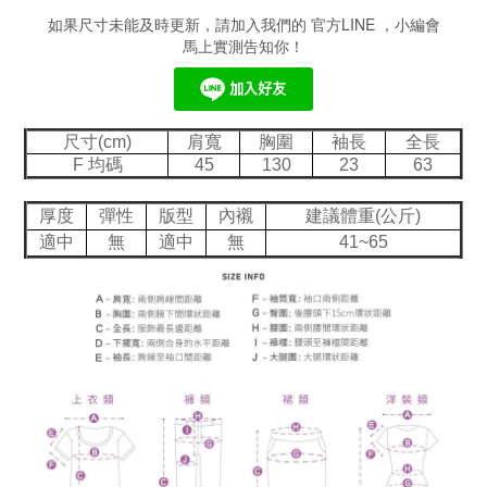
如果尺寸未能及時更新，請加入我們的 官方LINE ，小編會
馬上實測告知你！
尺寸(cm)
肩寬
胸圍
袖長
全長
F 均碼
45
130
23
63
厚度
彈性
版型
內襯
建議體重(公斤)
適中
無
適中
無
41~65