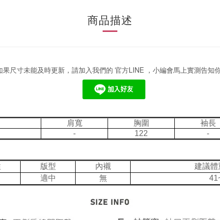
商品描述
果尺寸未能及時更新，請加入我們的 官方LINE ，小編會馬上實測告知
肩寬
胸圍
袖長
-
122
-
性
版型
內襯
建議體
適中
無
41