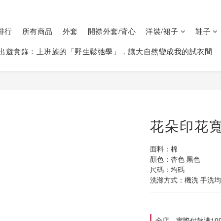
排行
所有商品
外套
開襟外套/背心
洋裝/裙子
鞋子
出遊實錄：上班族的「野生鬆弛學」，讓大自然變成我的試衣間
花朵印花寬
面料：棉
顏色：杏色 黑色
尺碼：均碼
洗滌方式：機洗 手洗均可
全店，實際付款满10