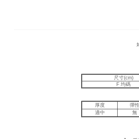
如
尺寸(cm)
F 均碼
厚度
彈
適中
無