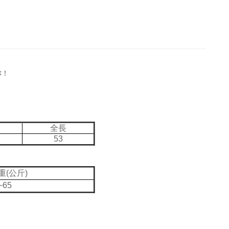
你！
全長
53
重(公斤)
~65