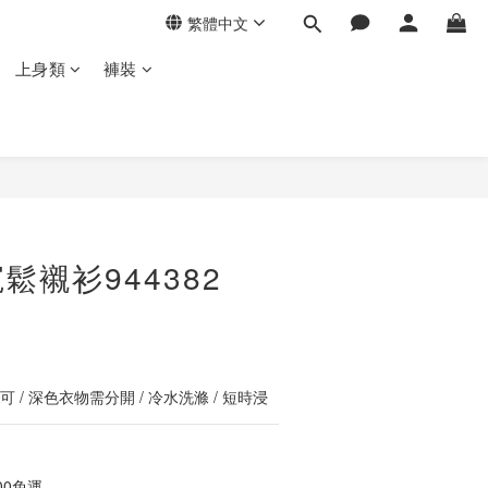
繁體中文
上身類
褲裝
立即購買
鬆襯衫944382
 / 深色衣物需分開 / 冷水洗滌 / 短時浸
00免運