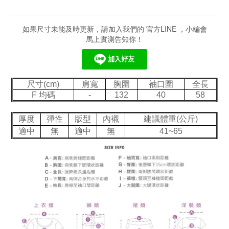
如果尺寸未能及時更新，請加入我們的 官方LINE ，小編會
馬上實測告知你！
尺寸(cm)
肩寬
胸圍
袖口圍
全長
F 均碼
-
132
40
58
厚度
彈性
版型
內襯
建議體重(公斤)
適中
無
適中
無
41~65