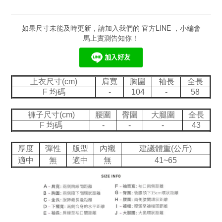
如果尺寸未能及時更新，請加入我們的 官方LINE ，小編會
馬上實測告知你！
上衣尺寸(cm)
肩寬
胸圍
袖長
全長
F 均碼
-
104
-
58
褲子尺寸(cm)
腰圍
臀圍
大腿圍
全長
F 均碼
-
-
-
43
厚度
彈性
版型
內襯
建議體重(公斤)
適中
無
適中
無
41~65