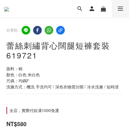
分享到
蕾絲刺繡背心闊腿短褲套裝
619721
面料：棉
顏色：白色 米白色
尺碼：均碼F
洗滌方式：機洗 手洗均可 / 深色衣物需分開 / 冷水洗滌 / 短時浸
全店，實際付款满1000免運
NT$580