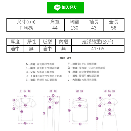
尺寸(cm)
肩寬
胸圍
袖長
全長
F 均碼
44
130
43
56
厚度
彈性
版型
內襯
建議體重(公斤)
適中
無
適中
無
41~65