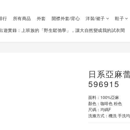
排行
所有商品
外套
開襟外套/背心
洋裝/裙子
鞋子
出遊實錄：上班族的「野生鬆弛學」，讓大自然變成我的試衣間
日系亞麻
596915
面料：100%亞麻
顏色：咖啡色 粉色
尺碼：均碼F
洗滌方式：機洗 手洗均可