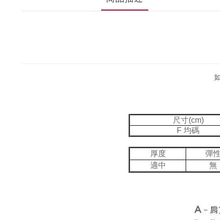
尺寸(cm)
F 均碼
厚度
彈
適中
無