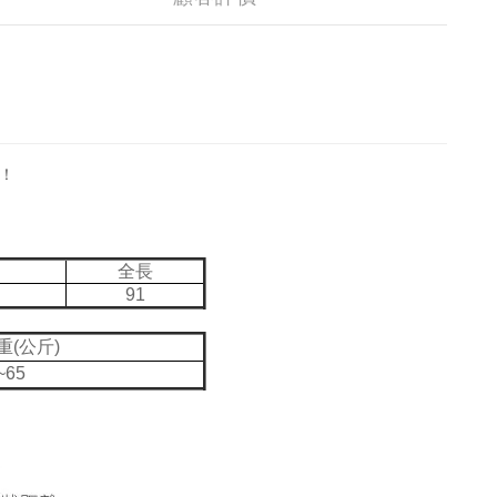
！
全長
91
重(公斤)
~65