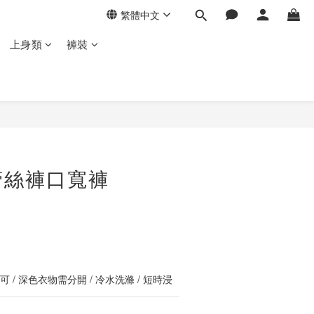
繁體中文
上身類
褲裝
立即購買
蕾絲褲口寬褲
 / 深色衣物需分開 / 冷水洗滌 / 短時浸