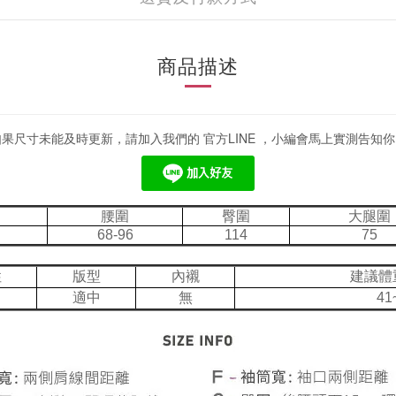
商品描述
如果尺寸未能及時更新，請加入我們的 官方LINE ，小編會馬上實測告知你
腰圍
臀圍
大腿圍
68-96
114
75
性
版型
內襯
建議體
適中
無
41