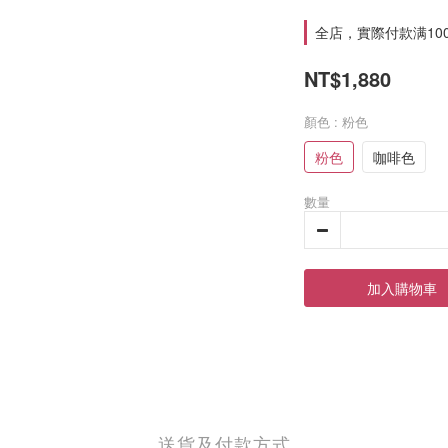
全店，實際付款满10
NT$1,880
顏色
: 粉色
粉色
咖啡色
數量
加入購物車
送貨及付款方式