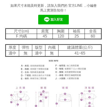
如果尺寸未能及時更新，請加入我們的 官方LINE ，小編會
馬上實測告知你！
尺寸(cm)
肩寬
胸圍
袖長
全長
F 均碼
45
120
25
60
厚度
彈性
版型
內襯
建議體重(公斤)
適中
無
適中
無
41~65