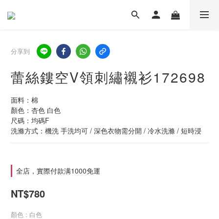
分享到
蕾絲鏤空V領刺繡襯衫172698
面料：棉
顏色：杏色 白色
尺碼：均碼F
洗滌方式：機洗 手洗均可 / 深色衣物需分開 / 冷水洗滌 / 短時浸
全店，實際付款满1000免運
NT$780
顏色
: 白色