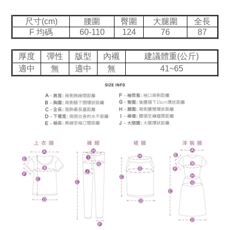
尺寸(cm)
腰圍
臀圍
大腿圍
全長
F 均碼
60-110
124
76
87
厚度
彈性
版型
內襯
建議體重(公斤)
適中
無
適中
無
41~65