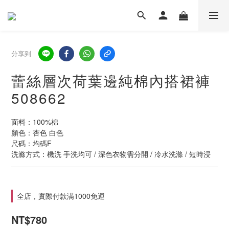
分享到
蕾絲層次荷葉邊純棉內搭裙褲
508662
面料：100%棉
顏色：杏色 白色
尺碼：均碼F
洗滌方式：機洗 手洗均可 / 深色衣物需分開 / 冷水洗滌 / 短時浸
全店，實際付款满1000免運
NT$780