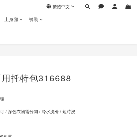
繁體中文
上身類
褲裝
立即購買
用托特包316688
紋理
 / 深色衣物需分開 / 冷水洗滌 / 短時浸
00免運