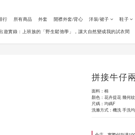
排行
所有商品
外套
開襟外套/背心
洋裝/裙子
鞋子
出遊實錄：上班族的「野生鬆弛學」，讓大自然變成我的試衣間
拼接牛仔兩
面料：棉
顏色：花卉提花 幾何
尺碼：均碼F
洗滌方式：機洗 手洗均可
全店，實際付款满10