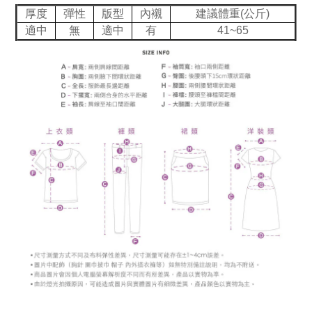
厚度
彈性
版型
內襯
建議體重(公斤)
適中
無
適中
有
41~65