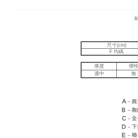
尺寸(cm)
F 均碼
厚度
彈
適中
無