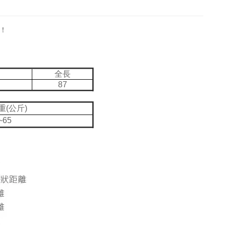
！
圍
全長
87
重(公斤)
~65