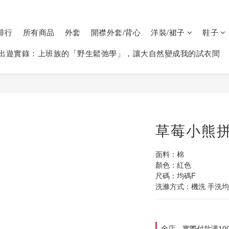
排行
所有商品
外套
開襟外套/背心
洋裝/裙子
鞋子
出遊實錄：上班族的「野生鬆弛學」，讓大自然變成我的試衣間
草莓小熊拼
面料：棉
顏色：紅色
尺碼：均碼F
洗滌方式：機洗 手洗均可
全店，實際付款满10