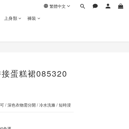
繁體中文
上身類
褲裝
立即購買
接蛋糕裙085320
 / 深色衣物需分開 / 冷水洗滌 / 短時浸
00免運