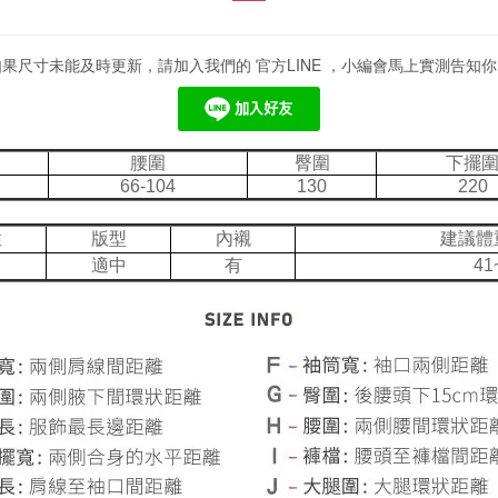
如果尺寸未能及時更新，請加入我們的 官方LINE ，小編會馬上實測告知你
腰圍
臀圍
下擺
66-104
130
220
性
版型
內襯
建議體
適中
有
41