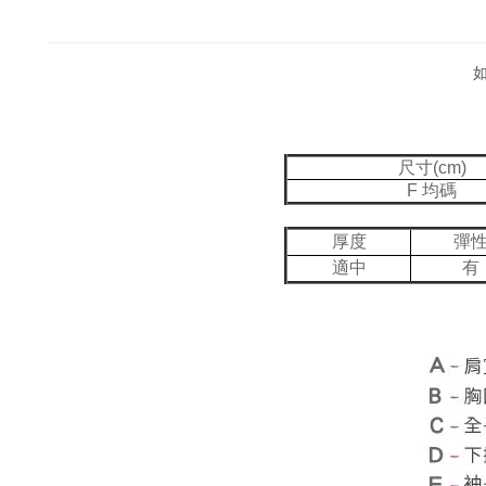
尺寸(cm)
F 均碼
厚度
彈
適中
有