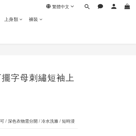
繁體中文
上身類
褲裝
立即購買
下擺字母刺繡短袖上
 / 深色衣物需分開 / 冷水洗滌 / 短時浸