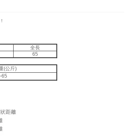
！
全長
65
重(公斤)
~65