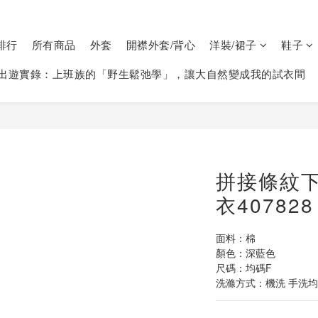
排行
所有商品
外套
開襟外套/背心
洋裝/裙子
鞋子
出遊實錄：上班族的「野生鬆弛學」，讓大自然變成我的試衣間
拼接條紋
衣407828
面料：棉
顏色：深藍色
尺碼：均碼F
洗滌方式：機洗 手洗均可