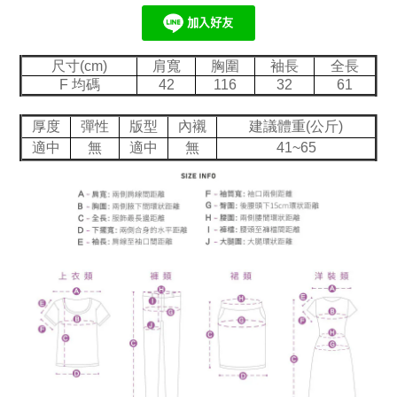
尺寸(cm)
肩寬
胸圍
袖長
全長
F 均碼
42
116
32
61
厚度
彈性
版型
內襯
建議體重(公斤)
適中
無
適中
無
41~65