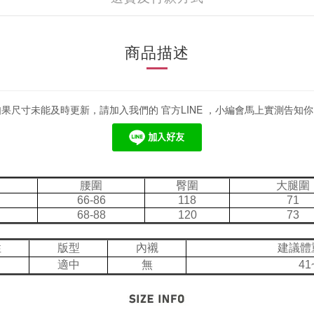
商品描述
如果尺寸未能及時更新，請加入我們的 官方LINE ，小編會馬上實測告知你
腰圍
臀圍
大腿圍
66-86
118
71
68-88
120
73
性
版型
內襯
建議體
適中
無
41