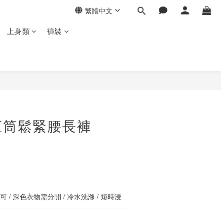
繁體中文
上身類
褲裝
立即購買
直筒鬆緊腰長褲
 / 深色衣物需分開 / 冷水洗滌 / 短時浸