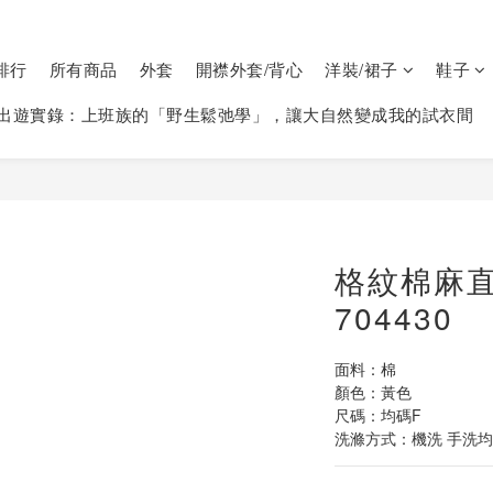
排行
所有商品
外套
開襟外套/背心
洋裝/裙子
鞋子
出遊實錄：上班族的「野生鬆弛學」，讓大自然變成我的試衣間
格紋棉麻
704430
面料：棉
顏色：黃色
尺碼：均碼F
洗滌方式：機洗 手洗均可