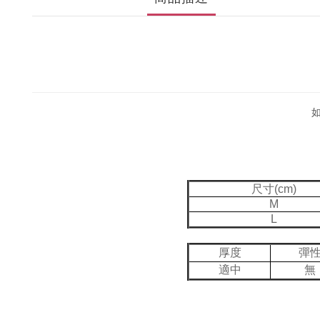
尺寸(cm)
M
L
厚度
彈
適中
無