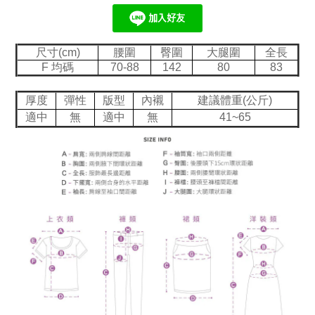
尺寸(cm)
腰圍
臀圍
大腿圍
全長
F 均碼
70-88
142
80
83
厚度
彈性
版型
內襯
建議體重(公斤)
適中
無
適中
無
41~65