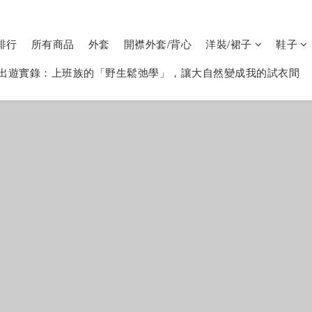
排行
所有商品
外套
開襟外套/背心
洋裝/裙子
鞋子
出遊實錄：上班族的「野生鬆弛學」，讓大自然變成我的試衣間