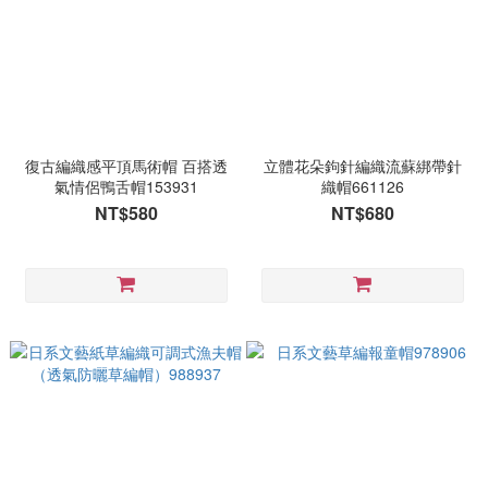
復古編織感平頂馬術帽 百搭透
立體花朵鉤針編織流蘇綁帶針
氣情侶鴨舌帽153931
織帽661126
NT$580
NT$680