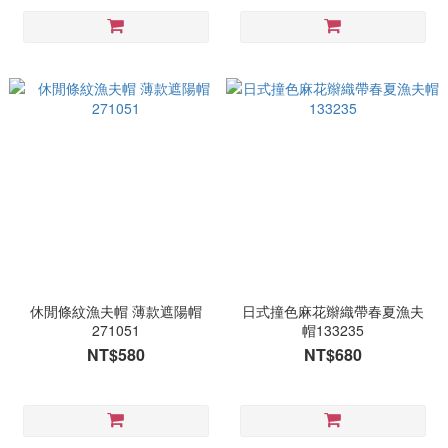
休閒條紋漁夫帽 薄款遮陽帽
日式撞色麻花辮織帶春夏漁夫
271051
帽133235
NT$580
NT$680