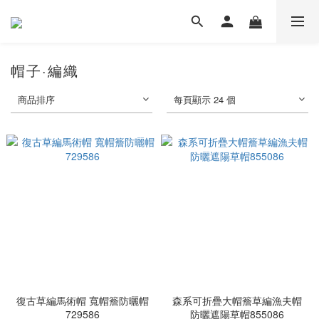
帽子·編織
商品排序
每頁顯示 24 個
復古草編馬術帽 寬帽簷防曬帽
森系可折疊大帽簷草編漁夫帽
729586
防曬遮陽草帽855086