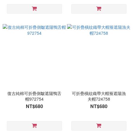
復古純棉可折疊側皺遮陽鴨舌
可折疊橫紋織帶大帽簷遮陽漁
帽972754
夫帽724758
NT$680
NT$680