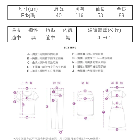
尺寸(cm)
肩寬
胸圍
袖長
全長
F 均碼
40
116
53
89
厚度
彈性
版型
內襯
建議體重(公斤)
適中
無
適中
無
41~65