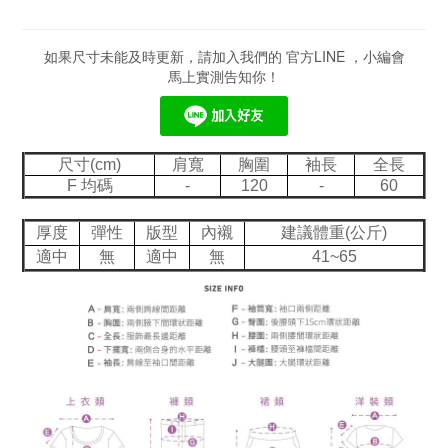
如果尺寸未能及時更新，請加入我們的 官方LINE ，小編會
馬上實測告知你！
尺寸(cm)
肩寬
胸圍
袖長
全長
F 均碼
-
120
-
60
厚度
彈性
版型
內襯
建議體重(公斤)
適中
無
適中
無
41~65