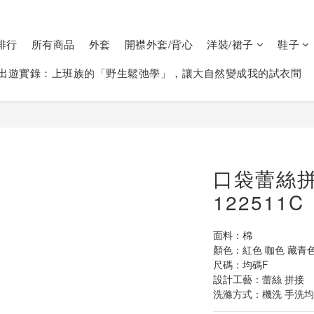
排行
所有商品
外套
開襟外套/背心
洋裝/裙子
鞋子
出遊實錄：上班族的「野生鬆弛學」，讓大自然變成我的試衣間
口袋蕾絲拼
122511C
面料：棉
顏色：紅色 咖色 藏青色
尺碼：均碼F
設計工藝：蕾絲 拼接
洗滌方式：機洗 手洗均可