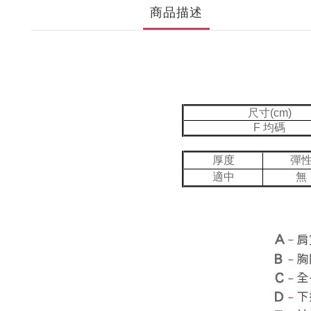
商品描述
尺寸(cm)
F 均碼
厚度
彈
適中
無