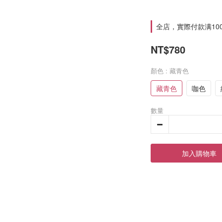
全店，實際付款满10
NT$780
顏色
: 藏青色
藏青色
咖色
數量
加入購物車