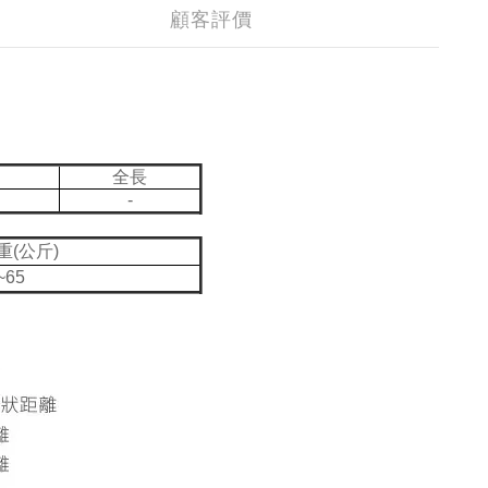
顧客評價
全長
-
重(公斤)
~65