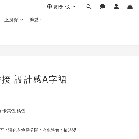
繁體中文
上身類
褲裝
立即購買
接 設計感A字裙
 卡其色 橘色
 / 深色衣物需分開 / 冷水洗滌 / 短時浸