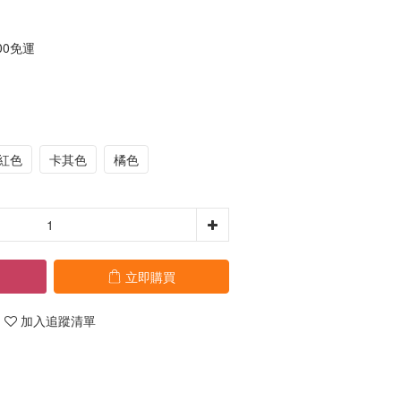
00免運
紅色
卡其色
橘色
立即購買
加入追蹤清單