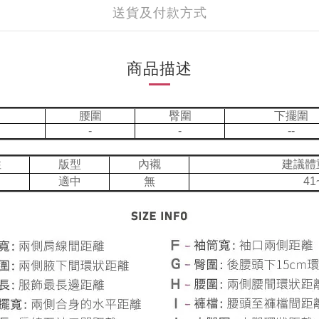
送貨及付款方式
商品描述
腰圍
臀圍
下擺圍
-
-
--
性
版型
內襯
建議體
適中
無
41