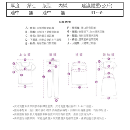
厚度
彈性
版型
內襯
建議體重(公斤)
適中
無
適中
無
41~65