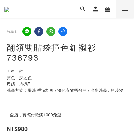
分享到
翻領雙貼袋撞色釦襯衫
736793
面料：棉
顏色：深藍色
尺碼：均碼F  
洗滌方式：機洗 手洗均可 / 深色衣物需分開 / 冷水洗滌 / 短時浸
全店，實際付款满1000免運
NT$980