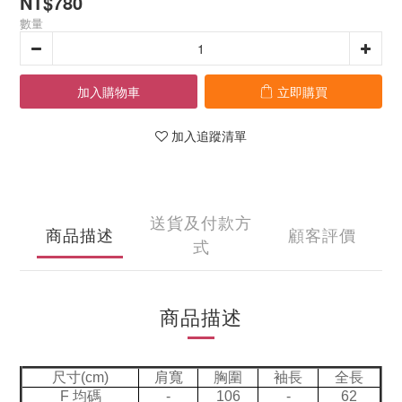
NT$780
數量
加入購物車
立即購買
加入追蹤清單
送貨及付款方
商品描述
顧客評價
式
商品描述
尺寸(cm)
肩寬
胸圍
袖長
全長
F 均碼
-
106
-
62