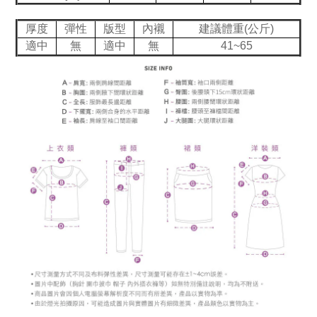
厚度
彈性
版型
內襯
建議體重(公斤)
適中
無
適中
無
41~65