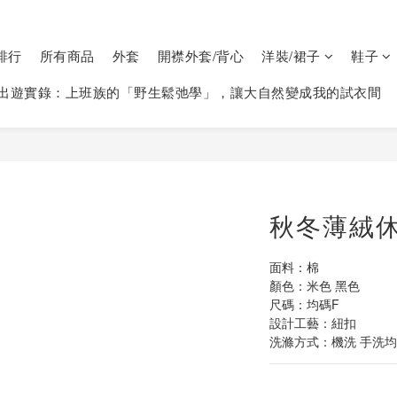
排行
所有商品
外套
開襟外套/背心
洋裝/裙子
鞋子
出遊實錄：上班族的「野生鬆弛學」，讓大自然變成我的試衣間
秋冬薄絨休
面料：棉 
顏色：米色 黑色
尺碼：均碼F  
設計工藝：紐扣
洗滌方式：機洗 手洗均可