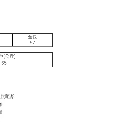
全長
57
重(公斤)
~65