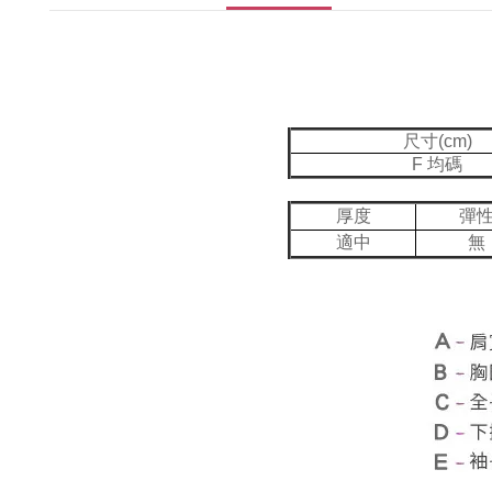
尺寸(cm)
F 均碼
厚度
彈
適中
無