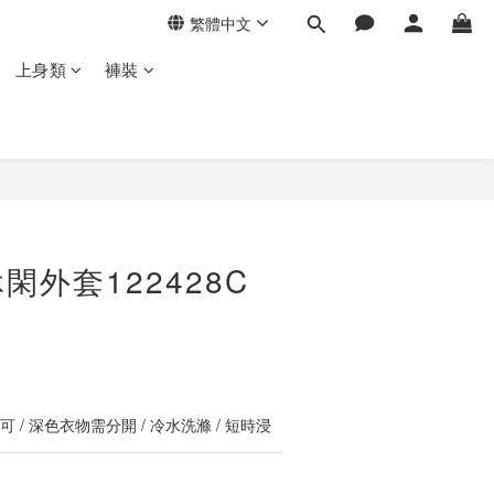
繁體中文
上身類
褲裝
立即購買
閑外套122428C
 / 深色衣物需分開 / 冷水洗滌 / 短時浸