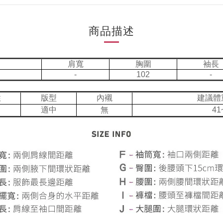
商品描述
肩寬
胸圍
袖長
-
102
-
性
版型
內襯
建議體
適中
無
41