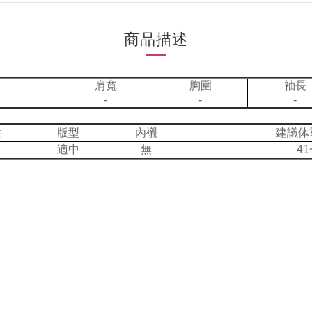
商品描述
肩寬
胸圍
袖長
-
-
-
性
版型
內襯
建議体
適中
無
41