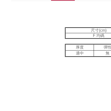
尺寸(cm)
F 均碼
厚度
彈
適中
無