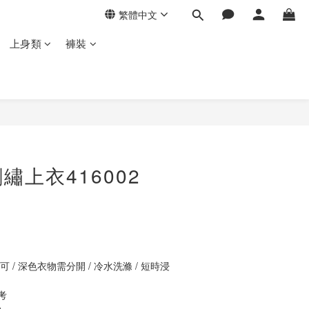
繁體中文
上身類
褲裝
立即購買
繡上衣416002
 / 深色衣物需分開 / 冷水洗滌 / 短時浸
考