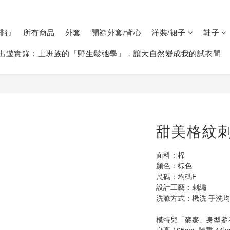
排行
所有商品
外套
開襟外套/背心
洋裝/裙子
鞋子
出遊實錄：上班族的「野生鬆弛學」，讓大自然變成我的試衣間
甜美格紋刺
面料：棉
顏色：棕色
尺碼：均碼F  
設計工藝：刺繡
洗滌方式：機洗 手洗均可
模特兒「麥麥」身型參