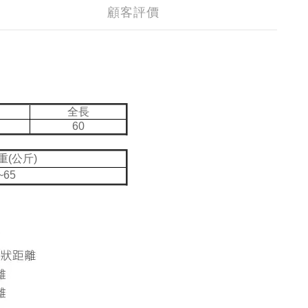
顧客評價
全長
60
重(公斤)
~65