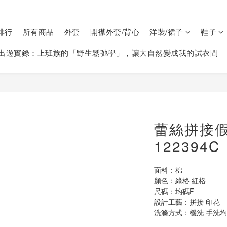
排行
所有商品
外套
開襟外套/背心
洋裝/裙子
鞋子
出遊實錄：上班族的「野生鬆弛學」，讓大自然變成我的試衣間
蕾絲拼接
122394C
面料：棉
顏色：綠格 紅格
尺碼：均碼F  
設計工藝：拼接 印花
洗滌方式：機洗 手洗均可