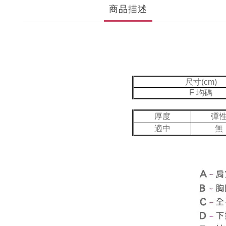
商品描述
尺寸(cm)
F 均碼
厚度
彈
適中
無