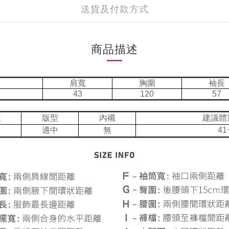
送貨及付款方式
商品描述
肩寬
胸圍
袖長
43
120
57
性
版型
內襯
建議體
適中
無
41