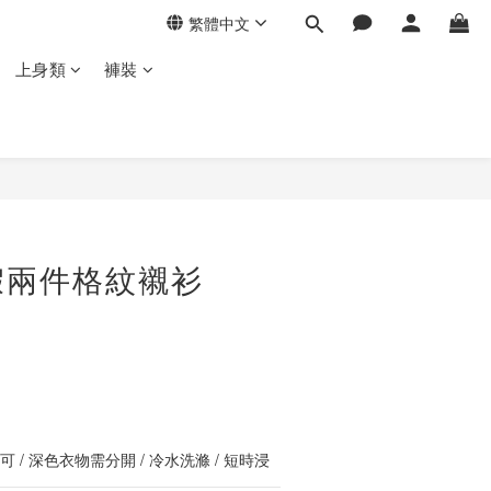
繁體中文
上身類
褲裝
立即購買
假兩件格紋襯衫
 / 深色衣物需分開 / 冷水洗滌 / 短時浸