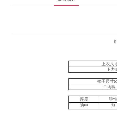
上衣尺寸(
F 均
裙子尺寸(c
F 均碼
厚度
彈
適中
無