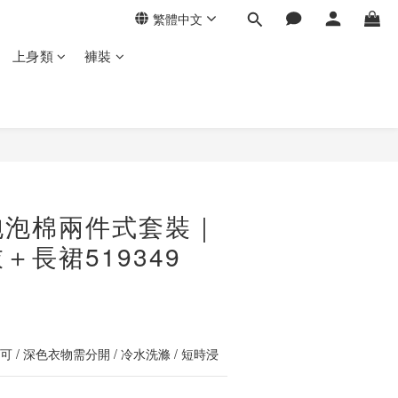
繁體中文
上身類
褲裝
立即購買
泡泡棉兩件式套裝｜
＋長裙519349
 / 深色衣物需分開 / 冷水洗滌 / 短時浸