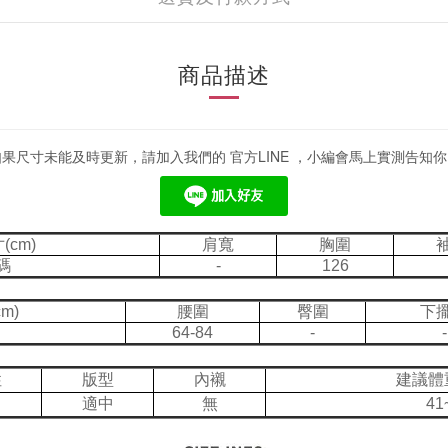
商品描述
如果尺寸未能及時更新，請加入我們的 官方LINE ，小編會馬上實測告知你
cm)
肩寬
胸圍
碼
-
126
m)
腰圍
臀圍
下
64-84
-
-
性
版型
內襯
建議體
適中
無
41