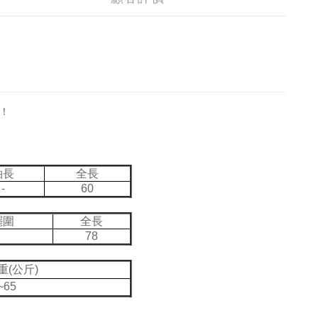
！
袖長
全長
-
60
擺圍
全長
78
重(公斤)
~65