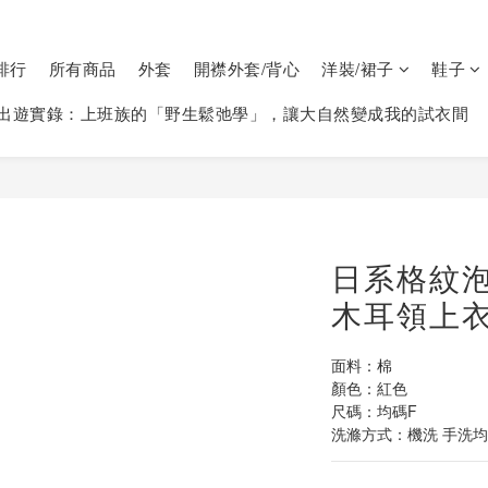
排行
所有商品
外套
開襟外套/背心
洋裝/裙子
鞋子
出遊實錄：上班族的「野生鬆弛學」，讓大自然變成我的試衣間
日系格紋
木耳領上衣
面料：棉
顏色：紅色
尺碼：均碼F
洗滌方式：機洗 手洗均可