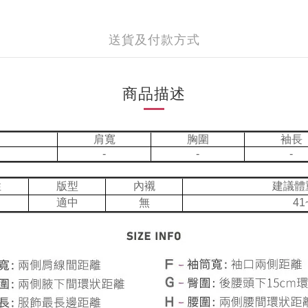
送貨及付款方式
商品描述
肩寬
胸圍
袖長
-
-
-
性
版型
內襯
建議體
適中
無
41