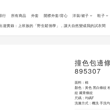
排行
所有商品
外套
開襟外套/背心
洋裝/裙子
鞋子
出遊實錄：上班族的「野生鬆弛學」，讓大自然變成我的試衣間
撞色包邊
895307
面料：棉
顏色：黃色 黑白條紋 
紋 藏青條紋
尺碼：均碼F  
洗滌方式：機洗 手洗均可