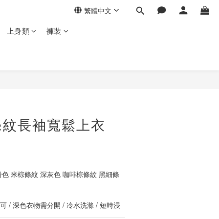
繁體中文
上身類
褲裝
立即購買
條紋長袖寬鬆上衣
粉色 米棕條紋 深灰色 咖啡棕條紋 黑細條
 / 深色衣物需分開 / 冷水洗滌 / 短時浸