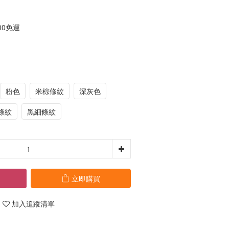
00免運
粉色
米棕條紋
深灰色
條紋
黑細條紋
立即購買
加入追蹤清單