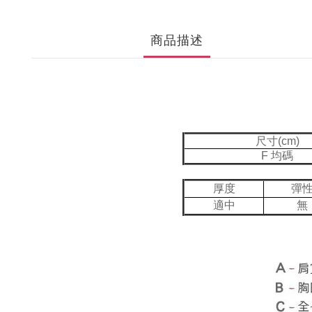
商品描述
尺寸(cm)
F 均碼
厚度
彈
適中
無