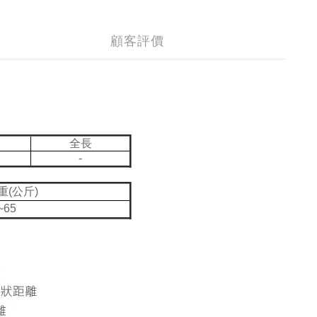
顧客評價
全長
-
重(公斤)
~65