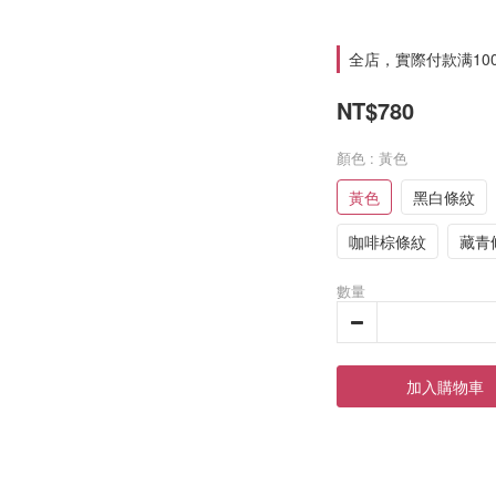
全店，實際付款满10
NT$780
顏色
: 黃色
黃色
黑白條紋
咖啡棕條紋
藏青
數量
加入購物車