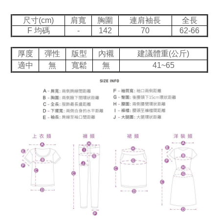
尺寸(cm)
肩寬
胸圍
連肩袖長
全長
F 均碼
-
142
70
62-66
厚度
彈性
版型
內襯
建議體重(公斤)
適中
無
寬鬆
無
41~65