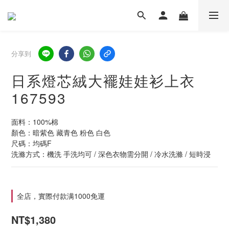
分享到
日系燈芯絨大襬娃娃衫上衣
167593
面料：100%棉
顏色：暗紫色 藏青色 粉色 白色
尺碼：均碼F
洗滌方式：機洗 手洗均可 / 深色衣物需分開 / 冷水洗滌 / 短時浸
全店，實際付款满1000免運
NT$1,380