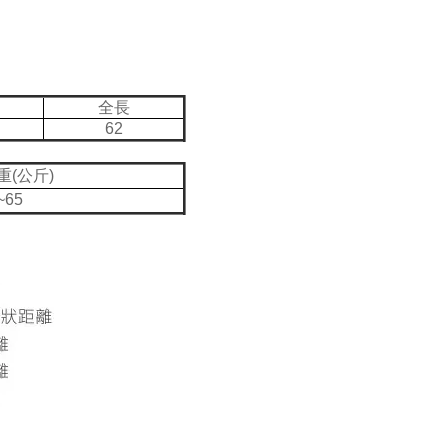
全長
62
重(公斤)
~65