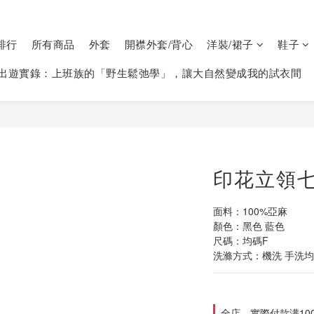
排行
所有商品
外套
開襟外套/背心
洋裝/裙子
鞋子
出遊實錄：上班族的「野生鬆弛學」，讓大自然變成我的試衣間
印花立領七
面料：100%亞麻
顏色：黑色 藍色
尺碼：均碼F
洗滌方式：機洗 手洗均可
全店，實際付款满10