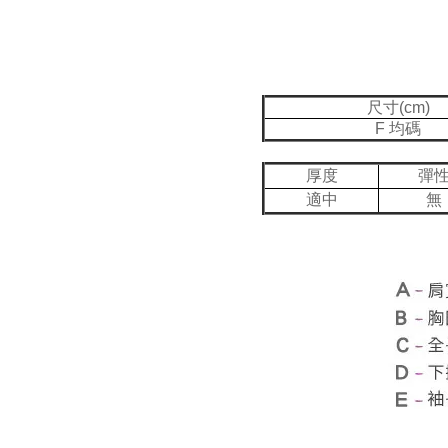
尺寸(cm)
F 均碼
厚度
彈
適中
無