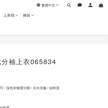
繁體中文
上身類
褲裝
立即購買
分袖上衣065834
 / 深色衣物需分開 / 冷水洗滌 / 短時浸
00免運