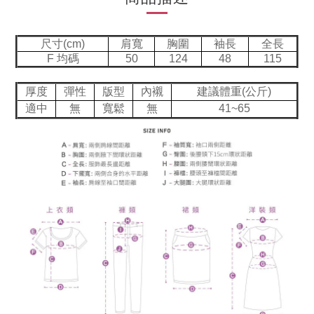
尺寸(cm)
肩寬
胸圍
袖長
全長
F 均碼
50
124
48
115
厚度
彈性
版型
內襯
建議體重(公斤)
適中
無
寬鬆
無
41~65