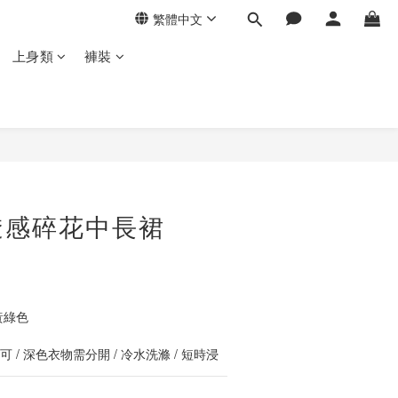
繁體中文
上身類
褲裝
立即購買
透感碎花中長裙
黃綠色
 / 深色衣物需分開 / 冷水洗滌 / 短時浸