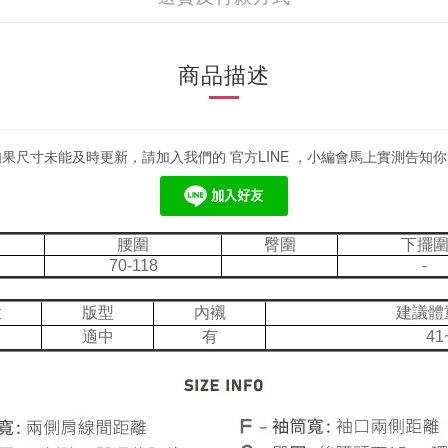
商品描述
如果尺寸未能及時更新，請加入我們的 官方LINE ，小編會馬上實測告知你
腰圍
臀圍
下擺
70-118
-
性
版型
內襯
建議體
適中
有
41