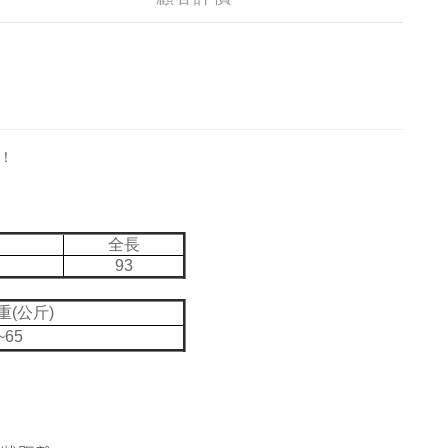
！
圍
全長
93
重(公斤)
~65