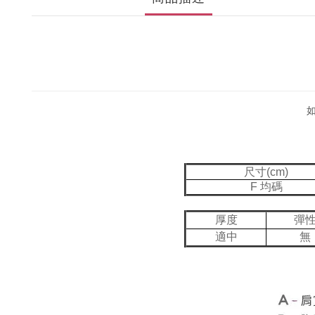
尺寸(cm)
F 均碼
厚度
彈
適中
無