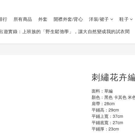
排行
所有商品
外套
開襟外套/背心
洋裝/裙子
鞋子
出遊實錄：上班族的「野生鬆弛學」，讓大自然變成我的試衣間
刺繡花卉編
面料：草編
顏色：黑色 卡其色 米
肩帶：28cm
平鋪高：29cm
平鋪上寬：37cm
平鋪底寬：27cm
平鋪厚：23cm