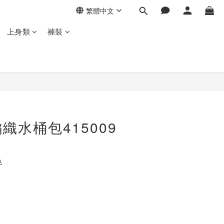
繁體中文
上身類
褲裝
立即購買
織水桶包415009
色