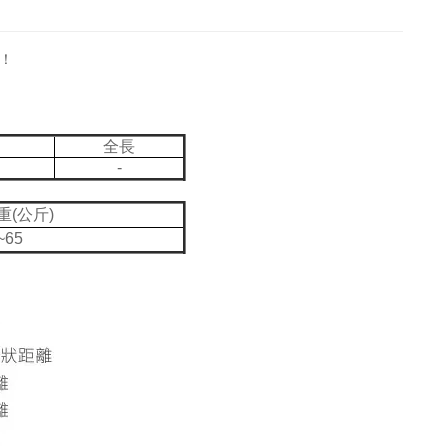
！
全長
-
重(公斤)
~65