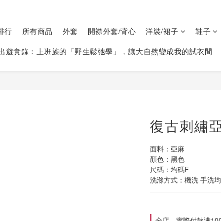
排行
所有商品
外套
開襟外套/背心
洋裝/裙子
鞋子
出遊實錄：上班族的「野生鬆弛學」，讓大自然變成我的試衣間
復古刺繡亞
面料：亞麻
顏色：黑色
尺碼：均碼F
洗滌方式：機洗 手洗均可
全店，實際付款满10