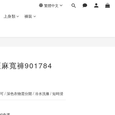
繁體中文
上身類
褲裝
立即購買
麻寬褲901784
 / 深色衣物需分開 / 冷水洗滌 / 短時浸
00免運