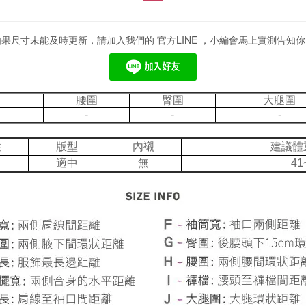
如果尺寸未能及時更新，請加入我們的 官方LINE ，小編會馬上實測告知你
腰圍
臀圍
大腿圍
-
-
-
性
版型
內襯
建議體
適中
無
41