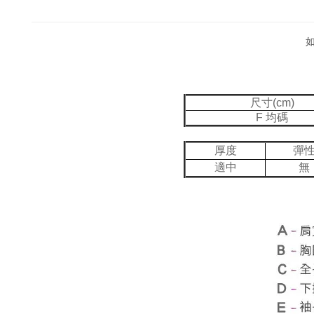
尺寸(cm)
F 均碼
厚度
彈
適中
無