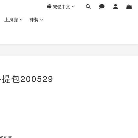
繁體中文
上身類
褲裝
立即購買
提包200529
00免運