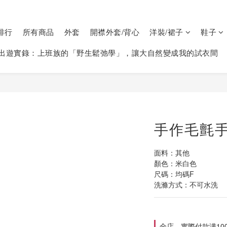
排行
所有商品
外套
開襟外套/背心
洋裝/裙子
鞋子
出遊實錄：上班族的「野生鬆弛學」，讓大自然變成我的試衣間
手作毛氈手
面料：其他
顏色：米白色
尺碼：均碼F  
洗滌方式：不可水洗
全店，實際付款满10