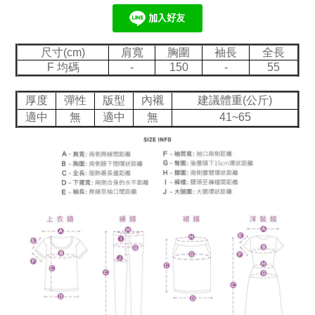
尺寸(cm)
肩寬
胸圍
袖長
全長
F 均碼
-
150
-
55
厚度
彈性
版型
內襯
建議體重(公斤)
適中
無
適中
無
41~65