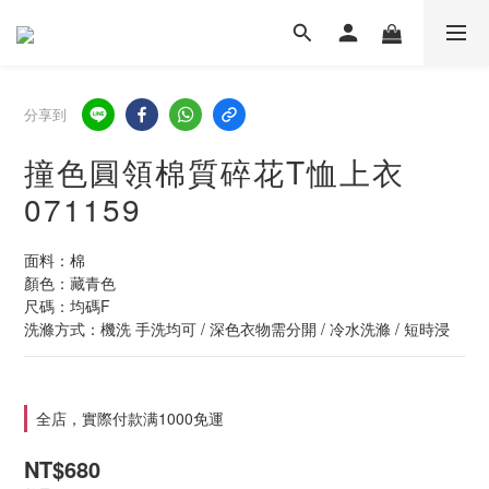
分享到
撞色圓領棉質碎花T恤上衣
071159
面料：棉
顏色：藏青色
尺碼：均碼F
洗滌方式：機洗 手洗均可 / 深色衣物需分開 / 冷水洗滌 / 短時浸
全店，實際付款满1000免運
NT$680