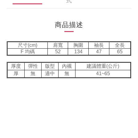
式
商品描述
尺寸(cm)
肩寬
胸圍
袖長
全長
F 均碼
52
134
47
65
厚度
彈性
版型
內襯
建議體重(公斤)
厚
無
適中
無
41~65