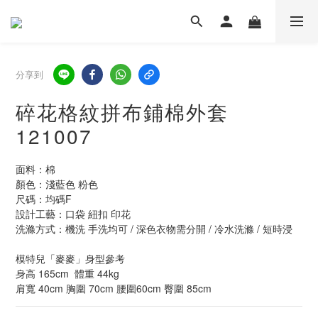
分享到
碎花格紋拼布鋪棉外套
121007
面料：棉
顏色：淺藍色 粉色
尺碼：均碼F  
設計工藝：口袋 紐扣 印花
洗滌方式：機洗 手洗均可 / 深色衣物需分開 / 冷水洗滌 / 短時浸
模特兒「麥麥」身型參考
身高 165cm  體重 44kg  
肩寬 40cm 胸圍 70cm 腰圍60cm 臀圍 85cm