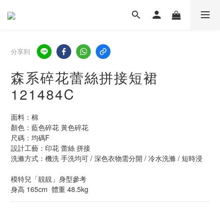
分享到
森系碎花蕾絲拼接短裙
121484C
面料：棉
顏色：藍色碎花 黃色碎花
尺碼：均碼F  
設計工藝：印花 蕾絲 拼接
洗滌方式：機洗 手洗均可 / 深色衣物需分開 / 冷水洗滌 / 短時浸
模特兒「靚靚」身型參考
身高 165cm  體重 48.5kg