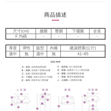
商品描述
尺寸(cm)
腰圍
臀圍
下擺圍
全長
F 均碼
-
-
-
-
厚度
彈性
版型
內襯
建議體重(公斤)
適中
無
適中
無
41~65