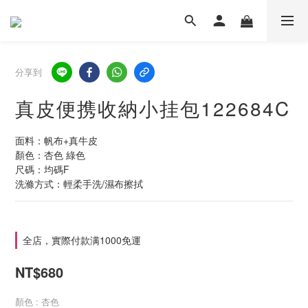
分享到
真皮便携收納小挂包122684C
面料：帆布+真牛皮
顏色：杏色 綠色
尺碼：均碼F
洗滌方式：輕柔手洗/濕布擦拭
全店，實際付款满1000免運
NT$680
顏色
: 杏色