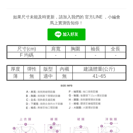
如果尺寸未能及時更新，請加入我們的 官方LINE ，小編會
馬上實測告知你！
尺寸(cm)
肩寬
胸圍
袖長
全長
F 均碼
-
-
-
-
厚度
彈性
版型
內襯
建議體重(公斤)
薄
無
適中
無
41~65