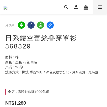
分享到
日系鏤空蕾絲疊穿罩衫
368329
面料：棉
顏色：黑色 灰色 白色
尺碼：均碼F
洗滌方式：機洗 手洗均可 / 深色衣物需分開 / 冷水洗滌 / 短時浸
全店，實際付款满1000免運
NT$1,280